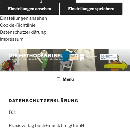
Einstellungen ansehen
Einstellungen speichern
Einstellungen ansehen
Cookie-Richtlinie
Datenschutzerklärung
Impressum
Zum
Inhalt
springen
DIE METHODENBIBEL
AT – von Schöpfung bis Josua
Menü
DATENSCHUTZERKLÄRUNG
Für:
Praxisverlag buch+musik bm gGmbH