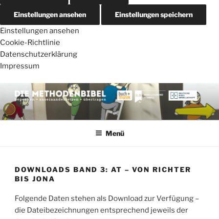
Einstellungen ansehen
Einstellungen speichern
Einstellungen ansehen
Cookie-Richtlinie
Datenschutzerklärung
Impressum
Zum
Inhalt
springen
DIE METHODENBIBEL
AT – von Schöpfung bis Josua
Menü
DOWNLOADS BAND 3: AT – VON RICHTER
BIS JONA
Folgende Daten stehen als Download zur Verfügung –
die Dateibezeichnungen entsprechend jeweils der