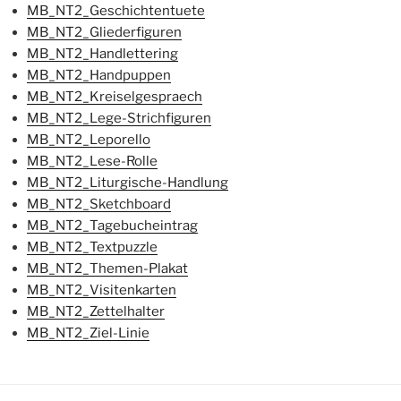
MB_NT2_Geschichtentuete
MB_NT2_Gliederfiguren
MB_NT2_Handlettering
MB_NT2_Handpuppen
MB_NT2_Kreiselgespraech
MB_NT2_Lege-Strichfiguren
MB_NT2_Leporello
MB_NT2_Lese-Rolle
MB_NT2_Liturgische-Handlung
MB_NT2_Sketchboard
MB_NT2_Tagebucheintrag
MB_NT2_Textpuzzle
MB_NT2_Themen-Plakat
MB_NT2_Visitenkarten
MB_NT2_Zettelhalter
MB_NT2_Ziel-Linie