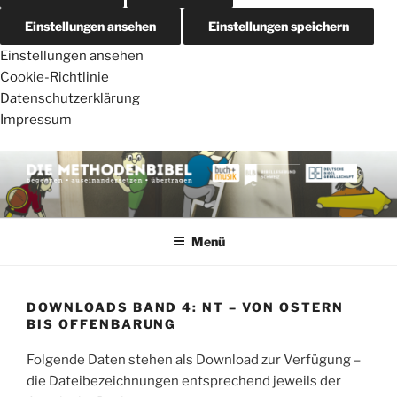
Einstellungen ansehen
Einstellungen speichern
Einstellungen ansehen
Cookie-Richtlinie
Datenschutzerklärung
Impressum
Zum
Inhalt
springen
DIE METHODENBIBEL
AT – von Schöpfung bis Josua
Menü
DOWNLOADS BAND 4: NT – VON OSTERN
BIS OFFENBARUNG
Folgende Daten stehen als Download zur Verfügung –
die Dateibezeichnungen entsprechend jeweils der