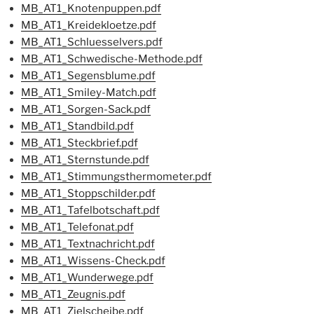
MB_AT1_Knotenpuppen.pdf
MB_AT1_Kreidekloetze.pdf
MB_AT1_Schluesselvers.pdf
MB_AT1_Schwedische-Methode.pdf
MB_AT1_Segensblume.pdf
MB_AT1_Smiley-Match.pdf
MB_AT1_Sorgen-Sack.pdf
MB_AT1_Standbild.pdf
MB_AT1_Steckbrief.pdf
MB_AT1_Sternstunde.pdf
MB_AT1_Stimmungsthermometer.pdf
MB_AT1_Stoppschilder.pdf
MB_AT1_Tafelbotschaft.pdf
MB_AT1_Telefonat.pdf
MB_AT1_Textnachricht.pdf
MB_AT1_Wissens-Check.pdf
MB_AT1_Wunderwege.pdf
MB_AT1_Zeugnis.pdf
MB_AT1_Zielscheibe.pdf