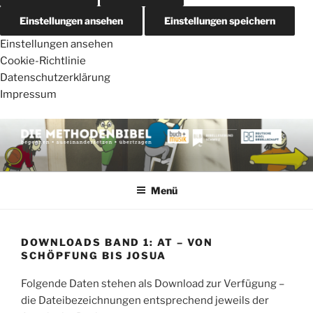
Einstellungen ansehen
Einstellungen speichern
Einstellungen ansehen
Cookie-Richtlinie
Datenschutzerklärung
Impressum
Zum
Inhalt
springen
DIE METHODENBIBEL
AT – von Schöpfung bis Josua
Menü
DOWNLOADS BAND 1: AT – VON
SCHÖPFUNG BIS JOSUA
Folgende Daten stehen als Download zur Verfügung –
die Dateibezeichnungen entsprechend jeweils der